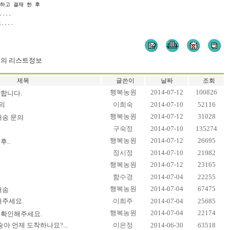
하고 결재 한 후

..

....
들의 리스트정보
제목
글쓴이
날짜
조회
행복농원
2014-07-12
100826
합니다.
의
이희숙
2014-07-10
52116
행복농원
2014-07-12
31028
배송 문의
구숙정
2014-07-10
135274
행복농원
2014-07-12
26695
후..
정시정
2014-07-10
21982
행복농원
2014-07-12
23165
함수경
2014-07-04
22255
행복농원
2014-07-04
67475
배송
해주세요.
이희주
2014-07-04
25685
행복농원
2014-07-04
22174
금확인해주세요.
아 언제 도착하나요?...
이은정
2014-06-30
63518