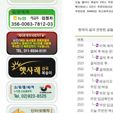
오늘 엘버더 복숭아 1박스 주문
확인해보니 2건이 주문되었네요..
주문번호 10462번 취소해주세요
현재의 글과 관련된 글
번호
2531
미백 예약
결제 후 배송 문
2524
2534
결제 후 
결재완료 후..
2523
2533
결재완료 
배송이요
2522
2532
배송이요
주문 및 배송
2514
2516
주문 및 
주문 입금확인
2513
2515
주문 입
오늘 주문한 복숭
2511