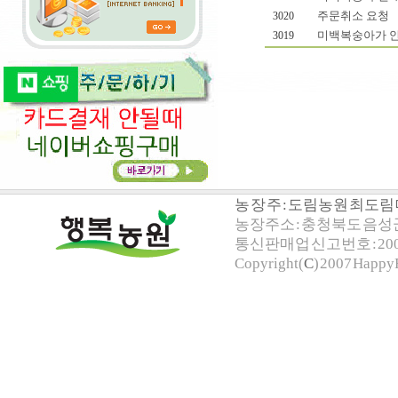
주문취소 요청
3020
미백복숭아가 
3019
농 장 주 : 도림농원 최도
농장주소 : 충청북도 음성군 
통신판매업 신고번호 : 200
Copyright(
C
) 2007 HappyF