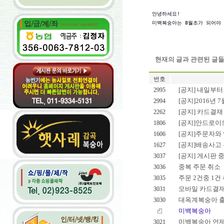
 안녕하세요!

 미백복숭아는 8월초가 되어야
현재의 글과 관련된 글
번호
[공지] 내일부터
2995
[공지]2016년 7
2994
[공지] 카드결재
2262
[공지]안드로이드
1806
[공지]주문자와 
1606
[공지]배송사고
1627
[공지] 게시판 
3037
중복 주문 취소
3036
주문 2건중 1건
3035
모바일 카드결재
3031
대옥계복숭아 
3030
미백복숭아
미백복숭아 언제
3021