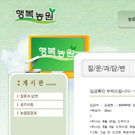
입금확인 부탁드립니다~~!!!(2
입금자 : 김광현 - 86000원 
>복숭아: 2box 

>

>하나는 8월 31일 도착이고 

>하나는 9월 3일 도착으로 해달
>그럼 그날 딴 신선한 복숭아로