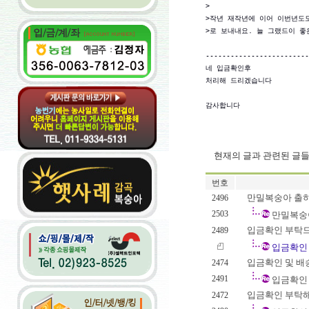
>

>작년 재작년에 이어 이번년도도
>로 보내내요. 늘 그랬드이 좋
-------------------------
네 입금확인후 

처리해 드리겠습니다

감사합니다
현재의 글과 관련된 글
번호
만밀복숭아 출하 
2496
2503
만밀복숭아
입금확인 부탁드립니
2489
입금확인 부
입금확인 및 배송
2474
2491
입금확인 
입금확인 부탁
2472