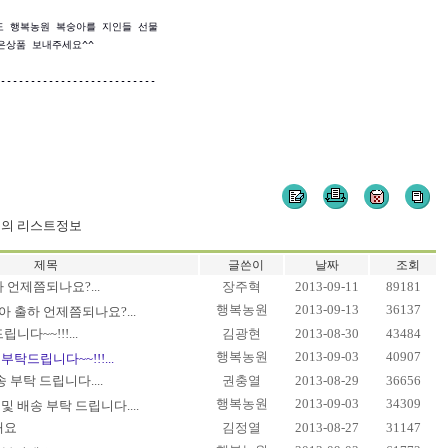
 행복농원 복숭아를 지인들 선물

은상품 보내주세요^^

--------------------------

들의 리스트정보
제목
글쓴이
날짜
조회
언제쯤되나요?...
장주혁
2013-09-11
89181
행복농원
2013-09-13
36137
 출하 언제쯤되나요?...
다~~!!!...
김광현
2013-08-30
43484
행복농원
2013-09-03
40907
탁드립니다~~!!!...
 부탁 드립니다....
권충열
2013-08-29
36656
행복농원
2013-09-03
34309
및 배송 부탁 드립니다....
해요
김정열
2013-08-27
31147