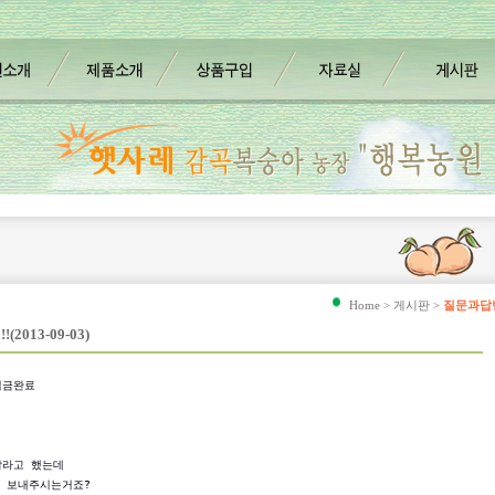
Home > 게시판 >
질문과답
013-09-03)
입금완료

라고 했는데

 보내주시는거죠?
