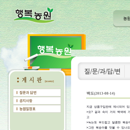
백도(2013-08-14)
지금 상품구입란에 제시되어 있는
>요? 겉과 속이 거의 백색에 
고 

>녹는듯 부드럽고 달콤한 복숭아
>그런 복숭아를 맛볼 수 있나요?