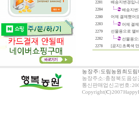
배송지변경입니다
2281
2284
배송지변
어제 결제했어요
2280
2283
어제 결제
선물용으로 앨바
2279
2282
선물용으로
[공지] 초록색 만
2278
농 장 주 : 도림농원 최도
농장주소 : 충청북도 음성군 
통신판매업 신고번호 : 200
Copyright(
C
) 2007 HappyF