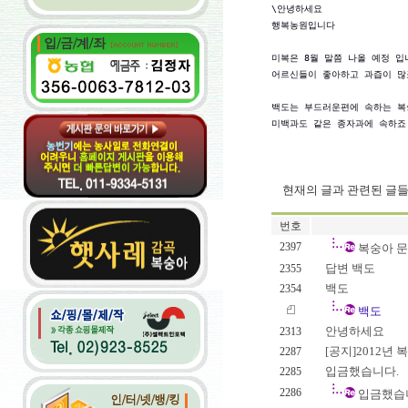
\안녕하세요

행복농원입니다

미복은 8월 말쯤 나올 예정 입니
어르신들이 좋아하고 과즙이 많죠
백도는 부드러운편에 속하는 복숭
미백과도 같은 종자과에 속하죠
현재의 글과 관련된 글
번호
2397
복숭아 
답변 백도
2355
백도
2354
백도
안녕하세요
2313
[공지]2012년 
2287
입금했습니다.
2285
2286
입금했습