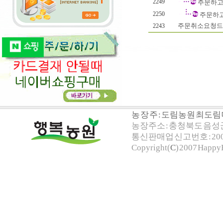
2249
주문하고 
2250
주문하고
주문취소요청드
2243
농 장 주 : 도림농원 최도
농장주소 : 충청북도 음성군 
통신판매업 신고번호 : 200
Copyright(
C
) 2007 HappyF