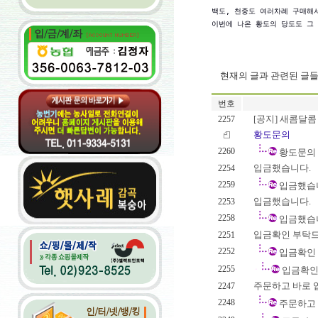
백도, 천중도 여러차례 구매해서
현재의 글과 관련된 글
번호
[공지] 새콤달콤 
2257
황도문의
2260
황도문의
입금했습니다.
2254
2259
입금했습
입금했습니다.
2253
2258
입금했습
입금확인 부탁드
2251
2252
입금확인
2255
입금확인
주문하고 바로 입
2247
2248
주문하고 