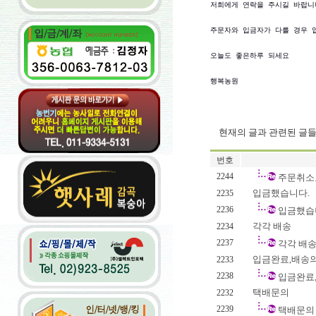
저희에게 연락을 주시길 바랍니다
주문자와 입금자가 다를 경우 
오늘도 좋은하루 되세요

행복농원 
현재의 글과 관련된 글
번호
2244
주문취소
입금했습니다.
2235
2236
입금했습
각각 배송
2234
2237
각각 배
입금완료,배송
2233
2238
입금완료
택배문의
2232
2239
택배문의