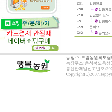
입금완료
2231
2240
입금완료
입금했어요^^
2230
2241
입금했어
문의요~
2229
2242
문의요~
농 장 주 : 도림농원 최도
농장주소 : 충청북도 음성군 
통신판매업 신고번호 : 200
Copyright(
C
) 2007 HappyF