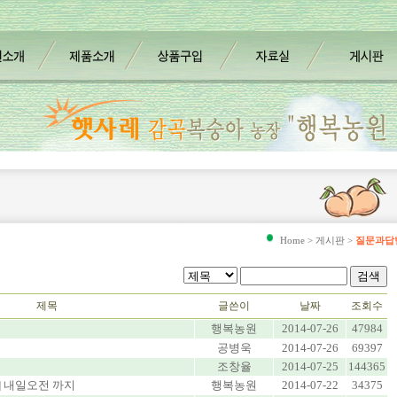
Home > 게시판 >
질문과답
제목
글쓴이
날짜
조회수
행복농원
2014-07-26
47984
공병욱
2014-07-26
69397
조창율
2014-07-25
144365
] 내일오전 까지
행복농원
2014-07-22
34375