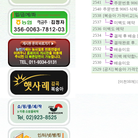
2541
주문번호 90
2540
주문번호 9065 
2538
[복숭아 가격비교] k
2537
미백도 예약
2536
미백도 예약
2534
결제 후 배송
2533
결재완료 후..
2532
배송이요
2531
미백 예약합니
2530
배송이요
2529
[공지] 복숭아 가격인상(
[이전10개]
[